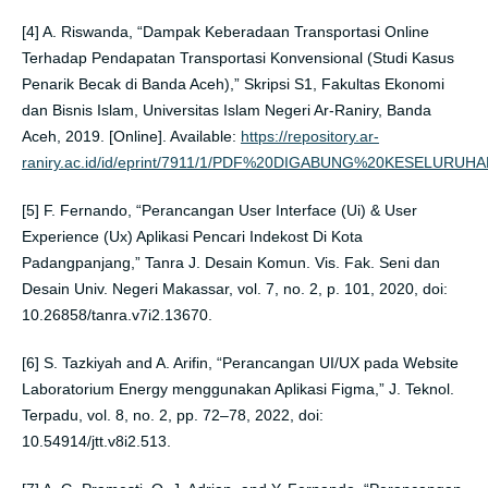
[4] A. Riswanda, “Dampak Keberadaan Transportasi Online
Terhadap Pendapatan Transportasi Konvensional (Studi Kasus
Penarik Becak di Banda Aceh),” Skripsi S1, Fakultas Ekonomi
dan Bisnis Islam, Universitas Islam Negeri Ar-Raniry, Banda
Aceh, 2019. [Online]. Available:
https://repository.ar-
raniry.ac.id/id/eprint/7911/1/PDF%20DIGABUNG%20KESELURUHA
[5] F. Fernando, “Perancangan User Interface (Ui) & User
Experience (Ux) Aplikasi Pencari Indekost Di Kota
Padangpanjang,” Tanra J. Desain Komun. Vis. Fak. Seni dan
Desain Univ. Negeri Makassar, vol. 7, no. 2, p. 101, 2020, doi:
10.26858/tanra.v7i2.13670.
[6] S. Tazkiyah and A. Arifin, “Perancangan UI/UX pada Website
Laboratorium Energy menggunakan Aplikasi Figma,” J. Teknol.
Terpadu, vol. 8, no. 2, pp. 72–78, 2022, doi:
10.54914/jtt.v8i2.513.