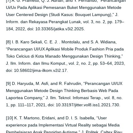
[7] A. G. Pramesti, Q. J. Adrian, and Y. Fernando, “Perancangan
Ui/Ux Pada Aplikasi Pemesanan Buket Menggunakan Metode
User Centered Design (Studi Kasus: Bouquet Lampung),” J.
Inform. dan Rekayasa Perangkat Lunak, vol. 3, no. 2, pp. 179–
184, 2022, doi: 10.33365/jatika.v3i2.2025.
[8] I. B. Karo Sekali, C. E. J. . Montolalu, and S. A. Widiana,
“Perancangan UI/UX Aplikasi Mobile Produk Fashion Pria pada
Toko Celcius di Kota Manado Menggunakan Design Thinking,”
J. Ilm. Inform. dan Ilmu Komput., vol. 2, no. 2, pp. 53–64, 2023,
doi: 10.58602/jima-ilkom.v2i2.17.
[9] D. Haryuda, M. Asfi, and R. Fahrudin, “Perancangan UI/UX
Menggunakan Metode Design Thinking Berbasis Web Pada
Laportea Company,” J. Ilm. Teknol. Infomasi Terap., vol. 8, no.
1, pp. 111–117, 2021, doi: 10.33197/jitter.vol8.iss1.2021.730.
[10] K. T. Martono, Eridani, and D. I. S. Isabella, “User
experience pada Implementasi Virtual Reality sebagai Media
Pembelajaran Anak Pengidap Autisme,” J. Politek. Caltex Riau,