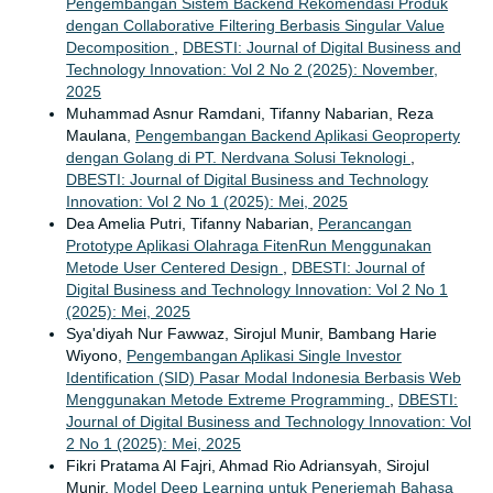
Pengembangan Sistem Backend Rekomendasi Produk
dengan Collaborative Filtering Berbasis Singular Value
Decomposition
,
DBESTI: Journal of Digital Business and
Technology Innovation: Vol 2 No 2 (2025): November,
2025
Muhammad Asnur Ramdani, Tifanny Nabarian, Reza
Maulana,
Pengembangan Backend Aplikasi Geoproperty
dengan Golang di PT. Nerdvana Solusi Teknologi
,
DBESTI: Journal of Digital Business and Technology
Innovation: Vol 2 No 1 (2025): Mei, 2025
Dea Amelia Putri, Tifanny Nabarian,
Perancangan
Prototype Aplikasi Olahraga FitenRun Menggunakan
Metode User Centered Design
,
DBESTI: Journal of
Digital Business and Technology Innovation: Vol 2 No 1
(2025): Mei, 2025
Sya'diyah Nur Fawwaz, Sirojul Munir, Bambang Harie
Wiyono,
Pengembangan Aplikasi Single Investor
Identification (SID) Pasar Modal Indonesia Berbasis Web
Menggunakan Metode Extreme Programming
,
DBESTI:
Journal of Digital Business and Technology Innovation: Vol
2 No 1 (2025): Mei, 2025
Fikri Pratama Al Fajri, Ahmad Rio Adriansyah, Sirojul
Munir,
Model Deep Learning untuk Penerjemah Bahasa