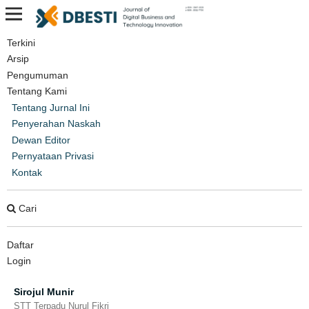
Terkini
Beranda
/
Arsip
/
Vol 1 No 2 (2024): November, 2024
/
Artikel
Arsip
Pengumuman
Perancangan Prototype Aplikasi
Tentang Kami
Mobile Ridesolve untuk
Tentang Jurnal Ini
Memperbaiki Akses Transportasi
Penyerahan Naskah
Dewan Editor
Mahasiswa Menggunakan Metode
Pernyataan Privasi
Design Sprint
Kontak
Cari
Raihana Cindy Afifah
STT Terpadu Nurul Fikri
Daftar
Tifanny Nabarian
Login
STT Terpadu Nurul Fikri
Sirojul Munir
STT Terpadu Nurul Fikri