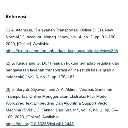
Referensi
[1] A. Alfonsius, “Pelayanan Transportasi Online Di Era New
Normal,” J. Account. Manag. Innov., vol. 4, no. 2, pp. 91–100,
2020, [Online]. Available:
https://ejournal.medan.uph.edu/index.php/jam/article/view/395
[2] S. Kasus and G. Di, “Tinjauan hukum terhadap regulasi dan
pengawasan layanan transportasi online (studi kasus grab di
indonesia),” vol. 6, no. 2, pp. 176–183.
[3] E. Suryati, Styawati, and A. A. Aldino, “Analisis Sentimen
Transportasi Online Menggunakan Ekstraksi Fitur Model
Word2vec Text Embedding Dan Algoritma Support Vector
Machine (SVM),” J. Teknol. Dan Sist. Inf., vol. 4, no. 1, pp. 96–
106, 2023, [Online]. Available:
https://doi.org/10.33365/jtsi.v4i1.2445