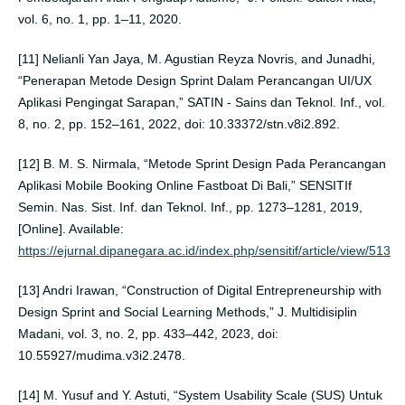
vol. 6, no. 1, pp. 1–11, 2020.
[11] Nelianli Yan Jaya, M. Agustian Reyza Novris, and Junadhi,
“Penerapan Metode Design Sprint Dalam Perancangan UI/UX
Aplikasi Pengingat Sarapan,” SATIN - Sains dan Teknol. Inf., vol.
8, no. 2, pp. 152–161, 2022, doi: 10.33372/stn.v8i2.892.
[12] B. M. S. Nirmala, “Metode Sprint Design Pada Perancangan
Aplikasi Mobile Booking Online Fastboat Di Bali,” SENSITIf
Semin. Nas. Sist. Inf. dan Teknol. Inf., pp. 1273–1281, 2019,
[Online]. Available:
https://ejurnal.dipanegara.ac.id/index.php/sensitif/article/view/513
[13] Andri Irawan, “Construction of Digital Entrepreneurship with
Design Sprint and Social Learning Methods,” J. Multidisiplin
Madani, vol. 3, no. 2, pp. 433–442, 2023, doi:
10.55927/mudima.v3i2.2478.
[14] M. Yusuf and Y. Astuti, “System Usability Scale (SUS) Untuk