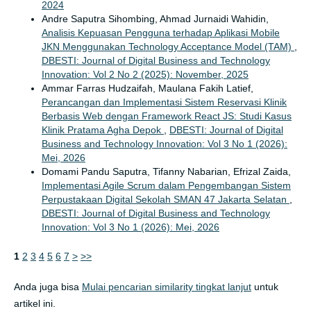
2024
Andre Saputra Sihombing, Ahmad Jurnaidi Wahidin,
Analisis Kepuasan Pengguna terhadap Aplikasi Mobile
JKN Menggunakan Technology Acceptance Model (TAM)
,
DBESTI: Journal of Digital Business and Technology
Innovation: Vol 2 No 2 (2025): November, 2025
Ammar Farras Hudzaifah, Maulana Fakih Latief,
Perancangan dan Implementasi Sistem Reservasi Klinik
Berbasis Web dengan Framework React JS: Studi Kasus
Klinik Pratama Agha Depok
,
DBESTI: Journal of Digital
Business and Technology Innovation: Vol 3 No 1 (2026):
Mei, 2026
Domami Pandu Saputra, Tifanny Nabarian, Efrizal Zaida,
Implementasi Agile Scrum dalam Pengembangan Sistem
Perpustakaan Digital Sekolah SMAN 47 Jakarta Selatan
,
DBESTI: Journal of Digital Business and Technology
Innovation: Vol 3 No 1 (2026): Mei, 2026
1
2
3
4
5
6
7
>
>>
Anda juga bisa
Mulai pencarian similarity tingkat lanjut
untuk
artikel ini.