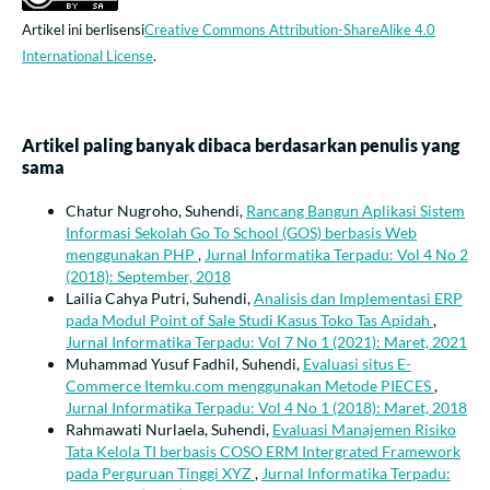
Artikel ini berlisensi
Creative Commons Attribution-ShareAlike 4.0
International License
.
Artikel paling banyak dibaca berdasarkan penulis yang
sama
Chatur Nugroho, Suhendi,
Rancang Bangun Aplikasi Sistem
Informasi Sekolah Go To School (GOS) berbasis Web
menggunakan PHP
,
Jurnal Informatika Terpadu: Vol 4 No 2
(2018): September, 2018
Lailia Cahya Putri, Suhendi,
Analisis dan Implementasi ERP
pada Modul Point of Sale Studi Kasus Toko Tas Apidah
,
Jurnal Informatika Terpadu: Vol 7 No 1 (2021): Maret, 2021
Muhammad Yusuf Fadhil, Suhendi,
Evaluasi situs E-
Commerce Itemku.com menggunakan Metode PIECES
,
Jurnal Informatika Terpadu: Vol 4 No 1 (2018): Maret, 2018
Rahmawati Nurlaela, Suhendi,
Evaluasi Manajemen Risiko
Tata Kelola TI berbasis COSO ERM Intergrated Framework
pada Perguruan Tinggi XYZ
,
Jurnal Informatika Terpadu: