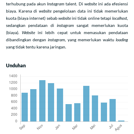
terhubung pada akun
Instagram
talent. Di
website
ini ada efesiensi
biaya. Karena di
website
pengelolaan data ini tidak memerlukan
kuota (biaya internet) sebab
website
ini tidak online tetapi
localhost,
sedangkan pendataan di
instagram
sangat memerlukan kuota
(biaya).
Website
ini lebih cepat untuk memasukan pendataan
dibandingkan dengan
instagram
, yang memerlukan waktu
loading
yang tidak tentu karena jaringan.
Unduhan