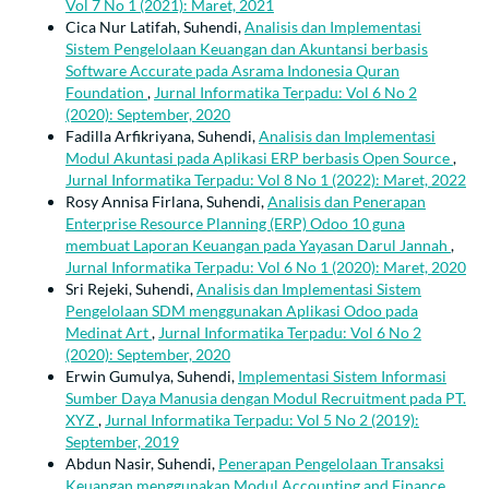
Vol 7 No 1 (2021): Maret, 2021
Cica Nur Latifah, Suhendi,
Analisis dan Implementasi
Sistem Pengelolaan Keuangan dan Akuntansi berbasis
Software Accurate pada Asrama Indonesia Quran
Foundation
,
Jurnal Informatika Terpadu: Vol 6 No 2
(2020): September, 2020
Fadilla Arfikriyana, Suhendi,
Analisis dan Implementasi
Modul Akuntasi pada Aplikasi ERP berbasis Open Source
,
Jurnal Informatika Terpadu: Vol 8 No 1 (2022): Maret, 2022
Rosy Annisa Firlana, Suhendi,
Analisis dan Penerapan
Enterprise Resource Planning (ERP) Odoo 10 guna
membuat Laporan Keuangan pada Yayasan Darul Jannah
,
Jurnal Informatika Terpadu: Vol 6 No 1 (2020): Maret, 2020
Sri Rejeki, Suhendi,
Analisis dan Implementasi Sistem
Pengelolaan SDM menggunakan Aplikasi Odoo pada
Medinat Art
,
Jurnal Informatika Terpadu: Vol 6 No 2
(2020): September, 2020
Erwin Gumulya, Suhendi,
Implementasi Sistem Informasi
Sumber Daya Manusia dengan Modul Recruitment pada PT.
XYZ
,
Jurnal Informatika Terpadu: Vol 5 No 2 (2019):
September, 2019
Abdun Nasir, Suhendi,
Penerapan Pengelolaan Transaksi
Keuangan menggunakan Modul Accounting and Finance