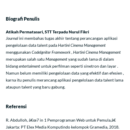
Biografi Penulis
Atikah Permatasari,
STT Terpadu Nurul Fikri
Journal
ini membahas tugas akhir tentang perancangan aplikasi
pengelolaan data talent pada
Hartini Cinema
Management
menggunakan
CodeIgniter Framework
,
Hartini Cinema Management
merupakan salah satu
Management
yang sudah lama di dalam
bidang
entertaiment
untuk perfilman seperti sinetron dan layar .
Namun belum memiliki pengelolaan data yang efektif dan efesien ,
karna itu penulis merancang aplikasi pengelolaan data talent lama
ataupun talent yang baru gabung.
Referensi
R. Abdulloh, â€œ7 in 1 Pemprograman Web untuk Pemula,â€
Jakarta: PT Elex Media Komputindo kelompok Gramedia, 2018.