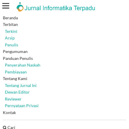
Beranda
Beranda
/
Arsip
/
Vol 6 No 1 (2020): Maret, 2020
/
Artikel
Terbitan
Terkini
Rancang Bangun Sistem Informasi
Arsip
Pengelolaan Talent Film berbasis
Penulis
Pengumuman
Aplikasi Web
Panduan Penulis
Penyerahan Naskah
Pembiayaan
Atikah Permatasari
Tentang Kami
STT Terpadu Nurul Fikri
Tentang Jurnal Ini
Suhendi
Dewan Editor
STT Terpadu Nurul Fikri
Reviewer
Pernyataan Privasi
DOI:
https://doi.org/10.54914/jit.v6i1.255
Kontak
Kata Kunci:
Pengelolaan data, Website, localhost, CodeIgniter
Cari