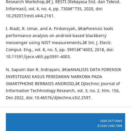
Research Workshop,â€ J. RESTI (Rekayasa Sist. dan Teknol.
Informasi), vol. 4, no. 4, pp. 730â€“735, 2020, doi:
10.29207/resti.v4i4.2161.
I. Riadi, R. Umar, and A. Firdonsyah, â€œForensic tools
performance analysis on android-based blackberry
messenger using NIST measurements,â€ Int. J. Electr.
Comput. Eng., vol. 8, no. 5, pp. 3991â€“4003, 2018, doi:
10.11591/ijece.v8i5.pp3991-4003.
N. Saputri dan R. Indrayani, â€œANALISIS DATA FORENSIK
INVESTIGASI KASUS PEREDARAN NARKOBA PADA
SMARTPHONE BERBASIS ANDROID,â€ Djtechno: Journal of
Information Techhnology Research, vol. 3, no. 2, hlm. 156,
Des 2022, doi: 10.46576/djtechno.v3i2.2597.