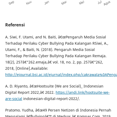
Referensi
A. Siwi, F. Utami, and N. Baiti, â€œPengaruh Media Sosial
Terhadap Perilaku Cyber Bullying Pada Kalangan RSiwi, A.,
Utami, F., & Baiti, N. (2018). Pengaruh Media Sosial
Terhadap Perilaku Cyber Bullying Pada Kalangan Remaja.
18(2), 257â€“262.emaja,â€ vol. 18, no. 2, pp. 257â€“262,
2018, [Online].Available:
http://ejournal.bsi.ac.id/ejurnal/index.php/cakrawala%0APeng
A. D. Riyanto, â€œHootsuite (We are Social)_ Indonesian
Digital Report 2022,â€ 2022.
https://andi.link/hootsuite-we-
are-social
indonesian-digital-report-2022/.
Pratomo. Yudha, â€œ49 Persen Netizen di Indonesia Pernah
Mengalami â€˜Bullyingâ€™ di Medsos,â€ Kompas.Com. 2019,