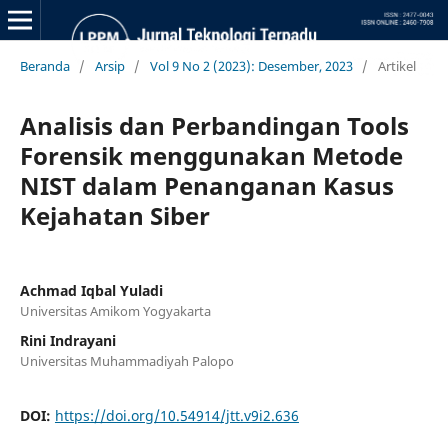
Beranda
/
Arsip
/
Vol 9 No 2 (2023): Desember, 2023
/
Artikel
Analisis dan Perbandingan Tools
Forensik menggunakan Metode
NIST dalam Penanganan Kasus
Kejahatan Siber
Achmad Iqbal Yuladi
Universitas Amikom Yogyakarta
Rini Indrayani
Universitas Muhammadiyah Palopo
DOI:
https://doi.org/10.54914/jtt.v9i2.636