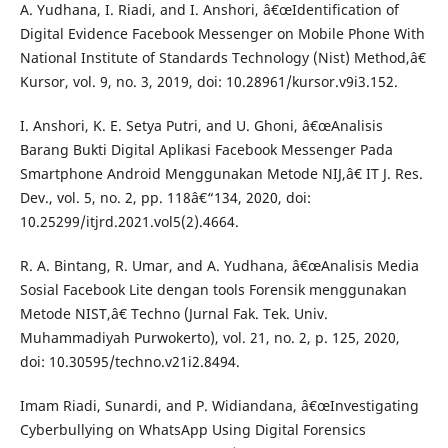
A. Yudhana, I. Riadi, and I. Anshori, â€œIdentification of
Digital Evidence Facebook Messenger on Mobile Phone With
National Institute of Standards Technology (Nist) Method,â€
Kursor, vol. 9, no. 3, 2019, doi: 10.28961/kursor.v9i3.152.
I. Anshori, K. E. Setya Putri, and U. Ghoni, â€œAnalisis
Barang Bukti Digital Aplikasi Facebook Messenger Pada
Smartphone Android Menggunakan Metode NIJ,â€ IT J. Res.
Dev., vol. 5, no. 2, pp. 118â€“134, 2020, doi:
10.25299/itjrd.2021.vol5(2).4664.
R. A. Bintang, R. Umar, and A. Yudhana, â€œAnalisis Media
Sosial Facebook Lite dengan tools Forensik menggunakan
Metode NIST,â€ Techno (Jurnal Fak. Tek. Univ.
Muhammadiyah Purwokerto), vol. 21, no. 2, p. 125, 2020,
doi: 10.30595/techno.v21i2.8494.
Imam Riadi, Sunardi, and P. Widiandana, â€œInvestigating
Cyberbullying on WhatsApp Using Digital Forensics