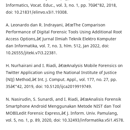
Informatics, Vocat. Educ., vol. 3, no. 1, pp. 70â€“82, 2018,
doi: 10.21831/elinvo.v3i1.19308.
A. Leonardo dan R. Indrayani, â€œThe Comparison
Performance of Digital Forensic Tools Using Additional Root
Access Options,â€ Jurnal Ilmiah Teknik Elektro Komputer
dan Informatika, vol. 7, no. 3, hlm. 512, Jan 2022, doi:
10.26555/jiteki.v7i3.22381.
H. Nurhairani and I. Riadi, â€œAnalysis Mobile Forensics on
Twitter Application using the National Institute of Justice
(NIJ) Method,â€ Int. J. Comput. Appl., vol. 177, no. 27, pp.
35â€“42, 2019, doi: 10.5120/ijca2019919749.
N. Nasirudin, S. Sunardi, and I. Riadi, â€œAnalisis Forensik
Smartphone Android Menggunakan Metode NIST dan Tool
MOBILedit Forensic Express,â€ J. Inform. Univ. Pamulang,
vol. 5, no. 1, p. 89, 2020, doi: 10.32493/informatika.v5i1.4578.