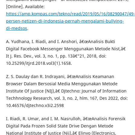
[Online]. Available:
https://amp.kompas.com/tekno/read/2019/05/16/08290047/49-
persen-netizen-di-indonesia-pernah-mengalami-bullying-
di-medsos
.
A. Yudhana, I. Riadi, and I. Anshori, â€œAnalisis Bukti
Digital Facebook Messenger Menggunakan Metode Nist,â€
It J. Res. Dev., vol. 3, no. 1, pp. 13â€“21, 2018, doi:
10.25299/itjrd.2018.vol3(1).1658.
Z. S. Daulay dan R. Indrayani, â€œAnalisis Keamanan
Browser Dalam Bersosial Media Menggunakan Metode
Institute Of Justice (NIJ),â€ Djtechno: Journal of Information
Techhnology Research, vol. 3, no. 2, hlm. 167, Des 2022, doi:
10.46576/djtechno.v3i2.2598
I. Riadi, R. Umar, and I. M. Nasrulloh, â€œAnalisis Forensik
Digital Pada Frozen Solid State Drive Dengan Metode
National Institute of Justice (Nij),â€ Elinvo (Electronics,