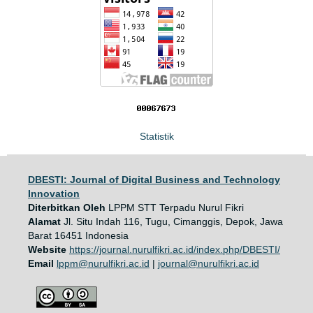
Statistik
DBESTI: Journal of Digital Business and Technology
Innovation
Diterbitkan Oleh
LPPM STT Terpadu Nurul Fikri
Alamat
Jl. Situ Indah 116, Tugu, Cimanggis, Depok, Jawa
Barat 16451 Indonesia
Website
https://journal.nurulfikri.ac.id/index.php/DBESTI/
Email
lppm@nurulfikri.ac.id
|
journal@nurulfikri.ac.id